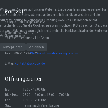
Wir nutzen Cookies auf unserer Website. Einige von ihnen sind essenziell für
Kontakt:
den Betrieb der Seite, während andere uns helfen, diese Website und die
Nutzererfahrung zu verbessern (Tracking Cookies). Sie können selbst
ps-logic - Inh. Philipp Schießl
entscheiden, ob Sie die Cookies zulassen möchten. Bitte beachten Sie, dass
bei einer Ablehnung womöglich nicht mehr alle Funktionalitäten der Seite zur
Wackerlinger Weg 12
Verfügung stehen.
93494 Waffenbrunn / Lkr. Cham
Akzeptieren
Ablehnen
Tel.:
09971 / 9940 - 22
Fax:
09971 / 9940 - 21
Weitere Informationen
Impressum
E-Mail:
kontakt@ps-logic.de
Öffnungszeiten:
Mo.:
13:00 - 17:00 Uhr
Di. - Do.:
08:00 - 12:00 und 13:00 - 17:00 Uhr
Fr.:
08:00 - 12:30 Uhr
Sa.:
Termin nach Vereinbarung